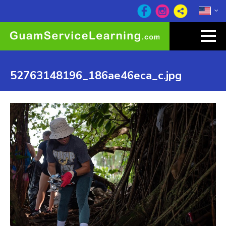
52763148196_186ae46eca_c.jpg